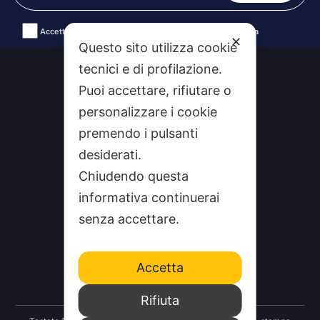
Accetto le condizioni generali e la politica di riservatezza
✕
Questo sito utilizza cookie
Alternative:
tecnici e di profilazione.
Puoi accettare, rifiutare o
personalizzare i cookie
premendo i pulsanti
desiderati.
Chiudendo questa
informativa continuerai
CHI SIAMO
senza accettare.
CONTATTI
FEEDRSS
Accetta
SEGNALA A STUDIO100
Rifiuta