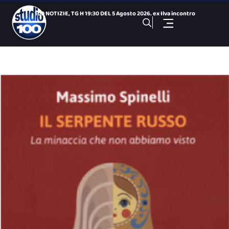
100 NOTIZIE, TG H 19:30 DEL 5 Agosto 2026. ex Ilva incontro
Dentro i Cantieri dei Giochi del Mediterraneo: centro tennis
Cominciano le operazioni di spegnimento dell’area a ca
Arsenale, ripristinato il guasto ma Uil Fp chiede un confron
Taranto 2026, arriva Romantika: si completa il Villaggio Med
100 NOTIZIE, TG SPORTIVO DEL 5 Agosto 2026. SS Taranto primo
Giochi del Mediterraneo: Conto alla Rovescia, puntata del 5
100 NOTIZIE, TG H 14:00 DEL 5 Agosto 2026. ex Ilva incontro
100 NOTIZIE, TG H 19:30 DEL 4 Agosto 2026. ex Ilva incontro
Taranto – Val di Chiana In diretta da Acquaviva di Mon