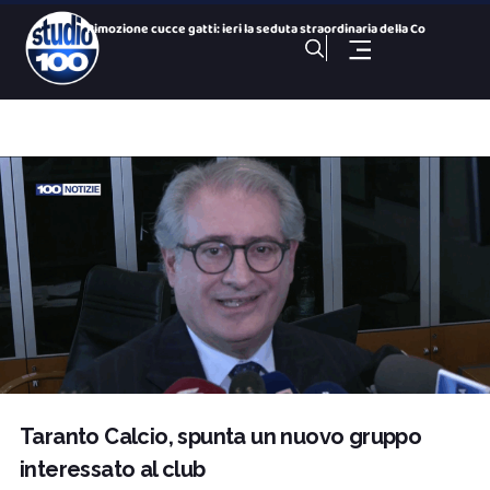
Rimozione cucce gatti: ieri la seduta straordinaria della Co
Colonie feline : parla il presidente della Commissione Ambie
San Paolo Dolphin Refuge, via libera al centro per i cetacei
26 Nazioni, una città: le bandiere dei Giochi nelle vie del
Gezziamoci, cinque serate e cinque sold out: si chiude la pr
100 NOTIZIE, TG SPORTIVO DELL’ 8 Agosto 2026. Taranto,
100 NOTIZIE, TG H 14:00 DELL’ 8 Agosto 2026. Via Ligur
100 Sport Weekend, puntata del 7 agosto
100 NOTIZIE, TG H 19:30 DEL 7 Agosto 2026. ex Ilva ministro
100 NOTIZIE, TG H 19:30 DELL’ 8 Agosto 2026. Via Ligur
Taranto Calcio, spunta un nuovo gruppo
interessato al club