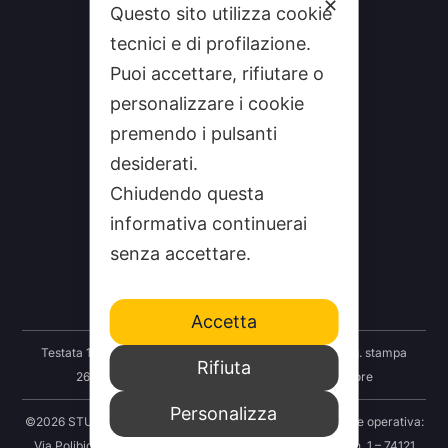
✕
Questo sito utilizza cookie
tecnici e di profilazione.
Puoi accettare, rifiutare o
personalizzare i cookie
premendo i pulsanti
desiderati.
Chiudendo questa
CHI SIAMO
informativa continuerai
CONTATTI
senza accettare.
FEEDRSS
SEGNALA A STUDIO100
Accetta
Testata 100 Notizie: Registrazione Tribunale Taranto reg. stampa
Rifiuta
2625/2024 del 12.09.2024 Indipendenza S.r.l. Editore
Personalizza
©2026 STUDIO100 – Società Cooperativa 100 Media | Sede operativa:
Via Polibio 89 – 74121 Taranto | Sede legale: Via Abruzzo n. 1 – 74121