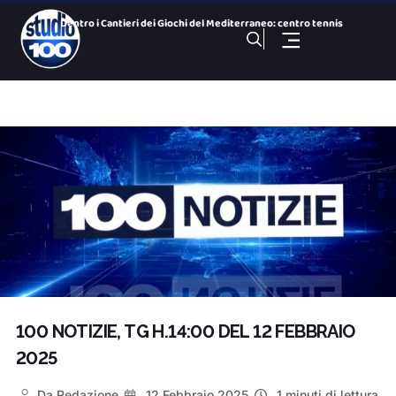
Dentro i Cantieri dei Giochi del Mediterraneo: centro tennis
Cominciano le operazioni di spegnimento dell’area a ca
Arsenale, ripristinato il guasto ma Uil Fp chiede un confron
Taranto 2026, arriva Romantika: si completa il Villaggio Med
100 NOTIZIE, TG SPORTIVO DEL 5 Agosto 2026. SS Taranto primo
Giochi del Mediterraneo: Conto alla Rovescia, puntata del 5
100 NOTIZIE, TG H 14:00 DEL 5 Agosto 2026. ex Ilva incontro
100 NOTIZIE, TG H 19:30 DEL 4 Agosto 2026. ex Ilva incontro
Porta Napoli, ristorante sushi in fiamme
100 NOTIZIE, TG H 19:30 DEL 5 Agosto 2026. ex Ilva incontro
100 NOTIZIE, TG H.14:00 DEL 12 FEBBRAIO
2025
Da
Redazione
12 Febbraio 2025
1 minuti di lettura