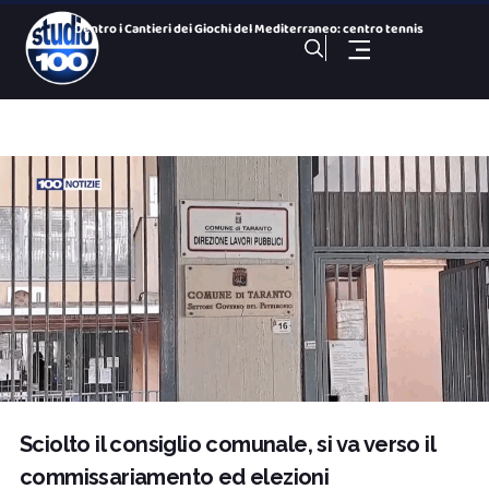
Dentro i Cantieri dei Giochi del Mediterraneo: centro tennis
Cominciano le operazioni di spegnimento dell’area a ca
Arsenale, ripristinato il guasto ma Uil Fp chiede un confron
Taranto 2026, arriva Romantika: si completa il Villaggio Med
100 NOTIZIE, TG SPORTIVO DEL 5 Agosto 2026. SS Taranto primo
Giochi del Mediterraneo: Conto alla Rovescia, puntata del 5
100 NOTIZIE, TG H 14:00 DEL 5 Agosto 2026. ex Ilva incontro
100 NOTIZIE, TG H 19:30 DEL 4 Agosto 2026. ex Ilva incontro
Porta Napoli, ristorante sushi in fiamme
100 NOTIZIE, TG H 19:30 DEL 5 Agosto 2026. ex Ilva incontro
Sciolto il consiglio comunale, si va verso il
commissariamento ed elezioni