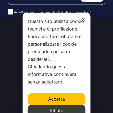
Accetto le condizioni generali e la politica di riservatezza
Alternative:
✕
Questo sito utilizza cookie
tecnici e di profilazione.
Puoi accettare, rifiutare o
personalizzare i cookie
premendo i pulsanti
desiderati.
Chiudendo questa
informativa continuerai
CHI SIAMO
senza accettare.
CONTATTI
FEEDRSS
Accetta
SEGNALA A STUDIO100
Rifiuta