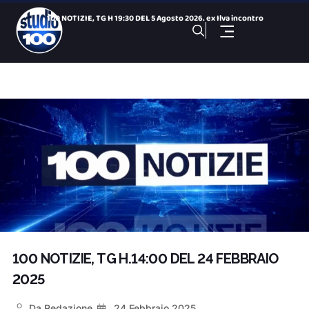
100 NOTIZIE, TG H 19:30 DEL 5 Agosto 2026. ex Ilva incontro
Dentro i Cantieri dei Giochi del Mediterraneo: centro tennis
Cominciano le operazioni di spegnimento dell’area a ca
Arsenale, ripristinato il guasto ma Uil Fp chiede un confron
Taranto 2026, arriva Romantika: si completa il Villaggio Med
100 NOTIZIE, TG SPORTIVO DEL 5 Agosto 2026. SS Taranto primo
Giochi del Mediterraneo: Conto alla Rovescia, puntata del 5
100 NOTIZIE, TG H 14:00 DEL 5 Agosto 2026. ex Ilva incontro
100 NOTIZIE, TG H 19:30 DEL 4 Agosto 2026. ex Ilva incontro
Taranto – Val di Chiana In diretta da Acquaviva di Mon
100 NOTIZIE, TG H.14:00 DEL 24 FEBBRAIO
2025
Da
Redazione
24 Febbraio 2025