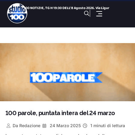
100 NOTIZIE, TG H 19:30 DELL’ 8 Agosto 2026. Via Ligur
Rimozione cucce gatti: ieri la seduta straordinaria della Co
Colonie feline : parla il presidente della Commissione Ambie
San Paolo Dolphin Refuge, via libera al centro per i cetacei
26 Nazioni, una città: le bandiere dei Giochi nelle vie del
Gezziamoci, cinque serate e cinque sold out: si chiude la pr
100 NOTIZIE, TG SPORTIVO DELL’ 8 Agosto 2026. Taranto,
100 NOTIZIE, TG H 14:00 DELL’ 8 Agosto 2026. Via Ligur
100 Sport Weekend, puntata del 7 agosto
Manduria, ancora un blitz sulle spiagge: via ombrelloni e se
100 parole, puntata intera del 24 marzo
Da
Redazione
24 Marzo 2025
1 minuti di lettura