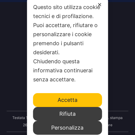
Alternative:
✕
Questo sito utilizza cookie
tecnici e di profilazione.
Puoi accettare, rifiutare o
personalizzare i cookie
premendo i pulsanti
desiderati.
Chiudendo questa
informativa continuerai
CHI SIAMO
senza accettare.
CONTATTI
FEEDRSS
Accetta
SEGNALA A STUDIO100
Rifiuta
Testata 100 Notizie: Registrazione Tribunale Taranto reg. stampa
2625/2024 del 12.09.2024 Indipendenza S.r.l. Editore
Personalizza