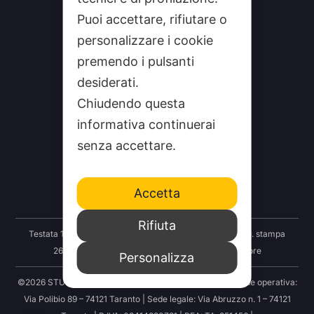
Puoi accettare, rifiutare o
personalizzare i cookie
premendo i pulsanti
desiderati.
Chiudendo questa
informativa continuerai
CHI SIAMO
senza accettare.
CONTATTI
FEEDRSS
Accetta
SEGNALA A STUDIO100
Rifiuta
Testata 100 Notizie: Registrazione Tribunale Taranto reg. stampa
2625/2024 del 12.09.2024 Indipendenza S.r.l. Editore
Personalizza
©2026 STUDIO100 – Società Cooperativa 100 Media | Sede operativa:
Via Polibio 89 – 74121 Taranto | Sede legale: Via Abruzzo n. 1 – 74121