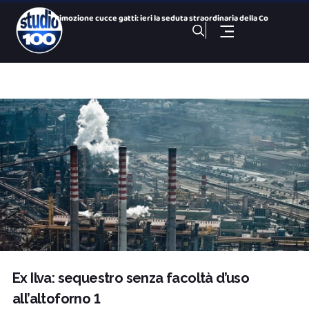
Rimozione cucce gatti: ieri la seduta straordinaria della Co
Colonie feline : parla il presidente della Commissione Ambie
San Paolo Dolphin Refuge, via libera al centro per i cetacei
26 Nazioni, una città: le bandiere dei Giochi nelle vie del
Gezziamoci, cinque serate e cinque sold out: si chiude la pr
100 NOTIZIE, TG SPORTIVO DELL’ 8 Agosto 2026. Taranto,
100 NOTIZIE, TG H 14:00 DELL’ 8 Agosto 2026. Via Ligur
100 Sport Weekend, puntata del 7 agosto
100 NOTIZIE, TG H 19:30 DEL 7 Agosto 2026. ex Ilva ministro
100 NOTIZIE, TG H 19:30 DELL’ 8 Agosto 2026. Via Ligur
Ex Ilva: sequestro senza facoltà d’uso
all’altoforno 1