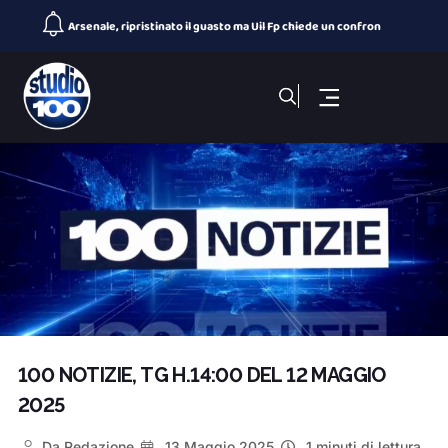
Taranto 2026, arriva Romantika: si completa il Villaggio Med
100 NOTIZIE, TG SPORTIVO DEL 5 Agosto 2026. SS Taranto primo
Giochi del Mediterraneo: Conto alla Rovescia, puntata del 5
100 NOTIZIE, TG H 14:00 DEL 5 Agosto 2026. ex Ilva incontro
100 NOTIZIE, TG H 19:30 DEL 4 Agosto 2026. ex Ilva incontro
Porta Napoli, ristorante sushi in fiamme
100 NOTIZIE, TG H 19:30 DEL 5 Agosto 2026. ex Ilva incontro
100 NOTIZIE, TG H.14:00 DEL 12 MAGGIO
2025
Da
Redazione
13 Maggio 2025
1 minuti di lettura