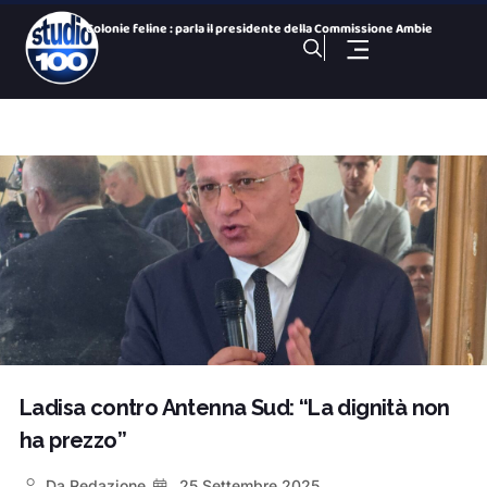
Colonie feline : parla il presidente della Commissione Ambie
San Paolo Dolphin Refuge, via libera al centro per i cetacei
26 Nazioni, una città: le bandiere dei Giochi nelle vie del
Gezziamoci, cinque serate e cinque sold out: si chiude la pr
100 NOTIZIE, TG SPORTIVO DELL’ 8 Agosto 2026. Taranto,
100 NOTIZIE, TG H 14:00 DELL’ 8 Agosto 2026. Via Ligur
100 Sport Weekend, puntata del 7 agosto
100 NOTIZIE, TG H 19:30 DEL 7 Agosto 2026. ex Ilva ministro
Minaccia di buttarsi da un dirupo delle cave di Fantiano: sa
Rimozione cucce gatti: ieri la seduta straordinaria della Co
Ladisa contro Antenna Sud: “La dignità non
ha prezzo”
Da
Redazione
25 Settembre 2025