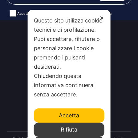
Accetto le condizioni generali e la politica di riservatezza
✕
Questo sito utilizza cookie
Alternative:
tecnici e di profilazione.
Puoi accettare, rifiutare o
personalizzare i cookie
premendo i pulsanti
desiderati.
Chiudendo questa
informativa continuerai
CHI SIAMO
senza accettare.
CONTATTI
FEEDRSS
Accetta
SEGNALA A STUDIO100
Rifiuta