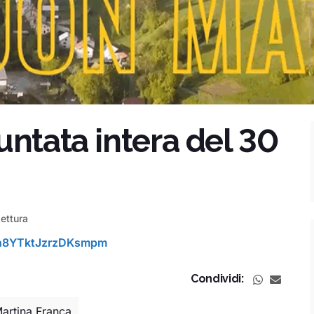
untata intera del 30
lettura
i=h8YTktJzrzDKsmpm
Condividi:
artina Franca