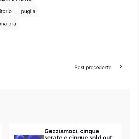
itorio
puglia
ima ora
Post precedente
Gezziamoci, cinque
serate e cinque sold out: