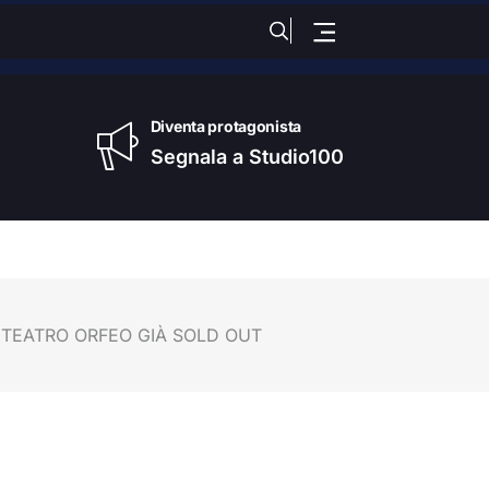
to
, 08 Agosto 2026
Diventa protagonista
Segnala a Studio100
, TEATRO ORFEO GIÀ SOLD OUT