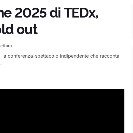
one 2025 di TEDx,
old out
lettura
re, la conferenza-spettacolo indipendente che racconta
.