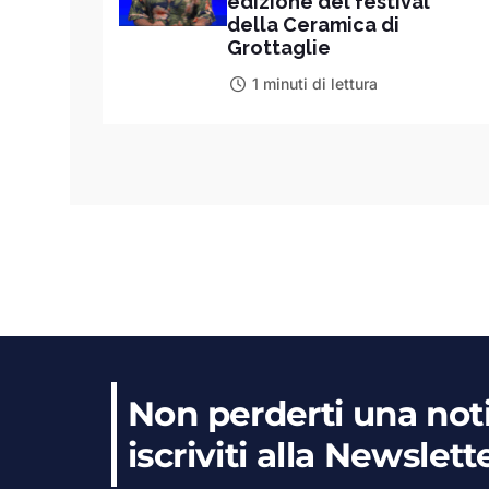
edizione del festival
della Ceramica di
Grottaglie
1 minuti di lettura
Non perderti una noti
iscriviti alla Newslett