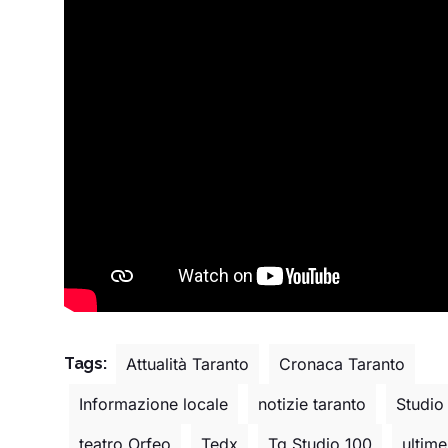
Tags:
Attualità Taranto
Cronaca Taranto
Informazione locale
notizie taranto
Studio
teatro Orfeo
Tedx
Tg Studio 100
ultime