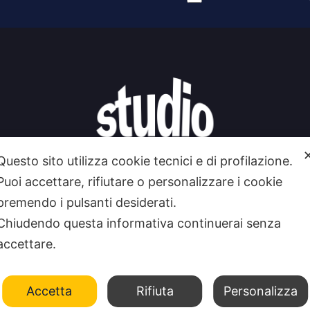
Alternative:
Questo sito utilizza cookie tecnici e di profilazione.
Puoi accettare, rifiutare o personalizzare i cookie
premendo i pulsanti desiderati.
Chiudendo questa informativa continuerai senza
accettare.
 SIAMO
CONTATTI
FEEDRSS
SEGNALA A STUDIO1
Accetta
Rifiuta
Personalizza