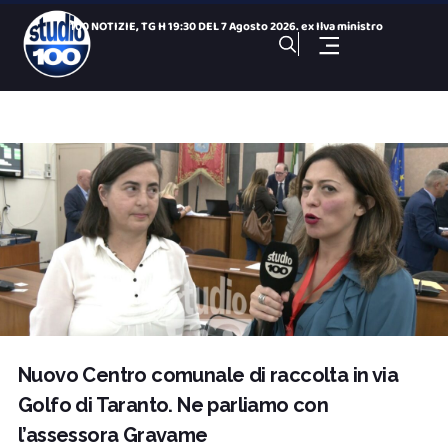
100 NOTIZIE, TG H 19:30 DEL 7 Agosto 2026. ex Ilva ministro
Minaccia di buttarsi da un dirupo delle cave di Fantiano: sa
Al via le iscrizioni per il corso ITS Cuccovillo a Taranto
Chiusura area a caldo: il ministro Urso annuncia ricorso in
Giochi del Mediterraneo: Conto alla Rovescia, puntata del 7
100 NOTIZIE, TG SPORTIVO DEL 7 Agosto 2026. Eccellenza, ecco
Festival del Cabaret, presentata la 30ª edizione
100 NOTIZIE, TG H 14:00 DEL 7 Agosto 2026. ex Ilva ministro
Incidente all’ex Ilva : operaio gravemente ferito all&
100 Sport Weekend, puntata del 7 agosto
Nuovo Centro comunale di raccolta in via
Golfo di Taranto. Ne parliamo con
l’assessora Gravame