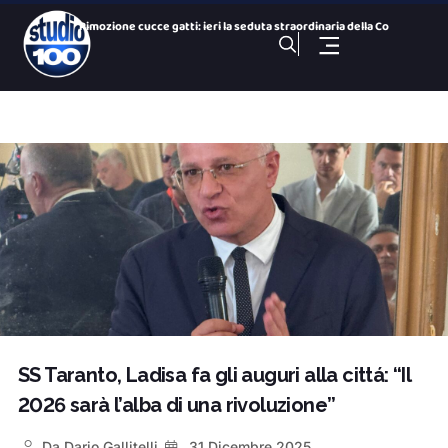
Rimozione cucce gatti: ieri la seduta straordinaria della Co
Colonie feline : parla il presidente della Commissione Ambie
San Paolo Dolphin Refuge, via libera al centro per i cetacei
26 Nazioni, una città: le bandiere dei Giochi nelle vie del
Gezziamoci, cinque serate e cinque sold out: si chiude la pr
100 NOTIZIE, TG SPORTIVO DELL’ 8 Agosto 2026. Taranto,
100 NOTIZIE, TG H 14:00 DELL’ 8 Agosto 2026. Via Ligur
100 Sport Weekend, puntata del 7 agosto
100 NOTIZIE, TG H 19:30 DEL 7 Agosto 2026. ex Ilva ministro
100 NOTIZIE, TG H 19:30 DELL’ 8 Agosto 2026. Via Ligur
SS Taranto, Ladisa fa gli auguri alla cittá: “Il
2026 sarà l’alba di una rivoluzione”
Da
Dario Gallitelli
31 Dicembre 2025