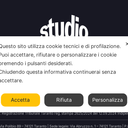
Questo sito utilizza cookie tecnici e di profilazione.
Puoi accettare, rifiutare o personalizzare i cookie
premendo i pulsanti desiderati.
Chiudendo questa informativa continuerai senza
accettare.
 SIAMO
CONTATTI
FEEDRSS
SEGNALA A STUDIO1
Accetta
Rifiuta
Personalizza
: Registrazione Tribunale Taranto reg. stampa 2625/2024 del 12.09.2024 Indipen
Polibio 89 – 74121 Taranto | Sede legale: Via Abruzzo n. 1 – 74121 Taranto | P