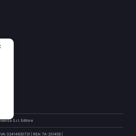
✕
00
denza S.r.l. Editore
.IVA: 03414830731 | REA: TA-251456 |