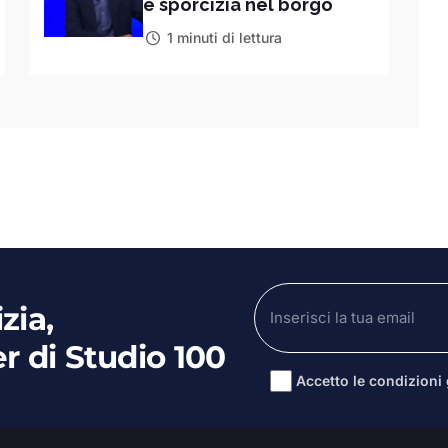
e sporcizia nel borgo
1 minuti di lettura
zia,
er di Studio 100
Accetto le condizioni g
Alternative: