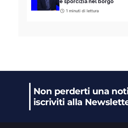
e sporcizia nel borgo
1 minuti di lettura
Non perderti una noti
iscriviti alla Newslett