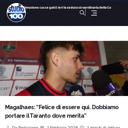
Rimozione cucce gatti: ieri la seduta straordinaria della Co
Colonie feline : parla il presidente della Commissione Ambie
San Paolo Dolphin Refuge, via libera al centro per i cetacei
26 Nazioni, una città: le bandiere dei Giochi nelle vie del
Gezziamoci, cinque serate e cinque sold out: si chiude la pr
100 NOTIZIE, TG SPORTIVO DELL’ 8 Agosto 2026. Taranto,
100 NOTIZIE, TG H 14:00 DELL’ 8 Agosto 2026. Via Ligur
100 Sport Weekend, puntata del 7 agosto
100 NOTIZIE, TG H 19:30 DEL 7 Agosto 2026. ex Ilva ministro
100 NOTIZIE, TG H 19:30 DELL’ 8 Agosto 2026. Via Ligur
Magalhaes: “Felice di essere qui. Dobbiamo
portare il Taranto dove merita”
Da
Redazione
1 Febbraio 2026
1 minuti di lettura