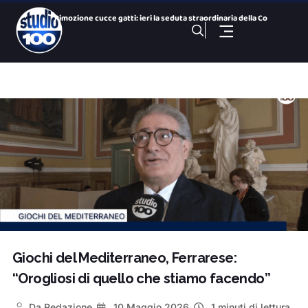
Rimozione cucce gatti: ieri la seduta straordinaria della Co
Colonie feline : parla il presidente della Commissione Ambie
San Paolo Dolphin Refuge, via libera al centro per i cetacei
26 Nazioni, una città: le bandiere dei Giochi nelle vie del
Gezziamoci, cinque serate e cinque sold out: si chiude la pr
100 NOTIZIE, TG SPORTIVO DELL’ 8 Agosto 2026. Taranto,
100 NOTIZIE, TG H 14:00 DELL’ 8 Agosto 2026. Via Ligur
100 Sport Weekend, puntata del 7 agosto
100 NOTIZIE, TG H 19:30 DEL 7 Agosto 2026. ex Ilva ministro
100 NOTIZIE, TG H 19:30 DELL’ 8 Agosto 2026. Via Ligur
Giochi del Mediterraneo, Ferrarese:
“Orogliosi di quello che stiamo facendo”
Da
Redazione
10 Maggio 2026
1 minuti di lettura