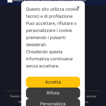
Accetto le condizioni generali e la politica di riservatezza
Alternative:
✕
Questo sito utilizza cookie
tecnici e di profilazione.
Puoi accettare, rifiutare o
personalizzare i cookie
premendo i pulsanti
desiderati.
Chiudendo questa
informativa continuerai
CHI SIAMO
senza accettare.
CONTATTI
FEEDRSS
Accetta
SEGNALA A STUDIO100
Rifiuta
Testata 100 Notizie: Registrazione Tribunale Taranto reg. stampa
2625/2024 del 12.09.2024 Indipendenza S.r.l. Editore
Personalizza