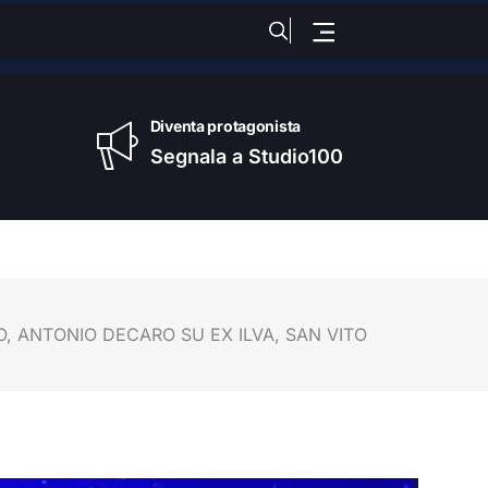
ledì
, 05 Agosto 2026
Diventa protagonista
Segnala a Studio100
KO, ANTONIO DECARO SU EX ILVA, SAN VITO