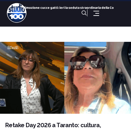
Rimozione cucce gatti: ieri la seduta straordinaria della Co
Colonie feline : parla il presidente della Commissione Ambie
San Paolo Dolphin Refuge, via libera al centro per i cetacei
26 Nazioni, una città: le bandiere dei Giochi nelle vie del
Gezziamoci, cinque serate e cinque sold out: si chiude la pr
100 NOTIZIE, TG SPORTIVO DELL’ 8 Agosto 2026. Taranto,
100 NOTIZIE, TG H 14:00 DELL’ 8 Agosto 2026. Via Ligur
100 Sport Weekend, puntata del 7 agosto
100 NOTIZIE, TG H 19:30 DEL 7 Agosto 2026. ex Ilva ministro
100 NOTIZIE, TG H 19:30 DELL’ 8 Agosto 2026. Via Ligur
Retake Day 2026 a Taranto: cultura,