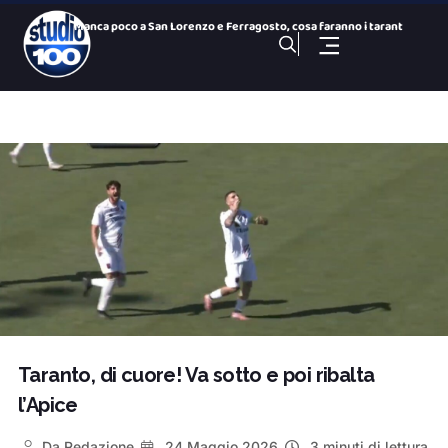
Manca poco a San Lorenzo e Ferragosto, cosa faranno i tarant
Blitz sulle spiagge di Manduria: sequestrati ombrelloni e at
Antiquariato in Valle d’Itria: un quarto di secolo di
Ex Ilva, ecco la soluzione italiana per salvare lo stabilime
Taranto, educatore ai domiciliari: accusato di violenza sess
Andrea a Decaro: “Perché tieni aperto il mostro?&#822
100 NOTIZIE, TG SPORTIVO DEL 9 Agosto 2026. Taranto calcio,
100 NOTIZIE, TG H 14:00 DEL 9 Agosto 2026. Ex Ilva, blitz su
Manduria, ancora un blitz sulle spiagge: via ombrelloni e se
Taranto, al rientro resta il nodo allenamenti: ipotesi Caros
Taranto, di cuore! Va sotto e poi ribalta
l’Apice
Da
Redazione
24 Maggio 2026
3 minuti di lettura