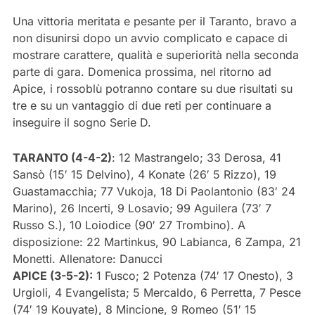
Una vittoria meritata e pesante per il Taranto, bravo a
non disunirsi dopo un avvio complicato e capace di
mostrare carattere, qualità e superiorità nella seconda
parte di gara. Domenica prossima, nel ritorno ad
Apice, i rossoblù potranno contare su due risultati su
tre e su un vantaggio di due reti per continuare a
inseguire il sogno Serie D.
TARANTO (4-4-2)
: 12 Mastrangelo; 33 Derosa, 41
Sansò (15′ 15 Delvino), 4 Konate (26′ 5 Rizzo), 19
Guastamacchia; 77 Vukoja, 18 Di Paolantonio (83′ 24
Marino), 26 Incerti, 9 Losavio; 99 Aguilera (73′ 7
Russo S.), 10 Loiodice (90′ 27 Trombino). A
disposizione: 22 Martinkus, 90 Labianca, 6 Zampa, 21
Monetti. Allenatore: Danucci
APICE (3-5-2):
1 Fusco; 2 Potenza (74′ 17 Onesto), 3
Urgioli, 4 Evangelista; 5 Mercaldo, 6 Perretta, 7 Pesce
(74′ 19 Kouyate), 8 Mincione, 9 Romeo (51′ 15