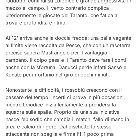
raddoppi continui su Loiodice e grande aggressività in
mezzo al campo. Il vento contrario complica
ulteriormente le giocate del Taranto, che fatica a
trovare profondità e ritmo.
Al 12’ arriva anche la doccia fredda: una palla vagante
al limite viene raccolta da Pesce, che con un rasoterra
preciso supera Mastrangelo per il vantaggio
campano. Il colpo pesa e il Taranto deve fare i conti
anche con la sfortuna: Danucci perde infatti Sansò e
Konate per infortunio nel giro di pochi minuti.
Nonostante le difficoltà, i rossoblù crescono con il
passare del tempo. Incerti ci prova in più occasioni,
mentre Loiodice inizia lentamente a prendersi la
squadra sulle spalle. Proprio da una sua iniziativa
nasce l’episodio che cambia il match: fallo di mano in
area e calcio di rigore. Dal dischetto lo stesso
attaccante non sbaglia e firma l’1-1 poco prima