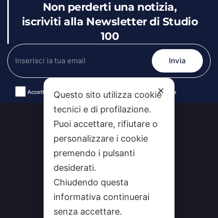
Non perderti una notizia,
iscriviti alla Newsletter di Studio
100
✕
Accetto le condizioni generali e la politica di riservatezza
Questo sito utilizza cookie
Alternative:
tecnici e di profilazione.
Puoi accettare, rifiutare o
personalizzare i cookie
premendo i pulsanti
desiderati.
Chiudendo questa
informativa continuerai
senza accettare.
CHI SIAMO