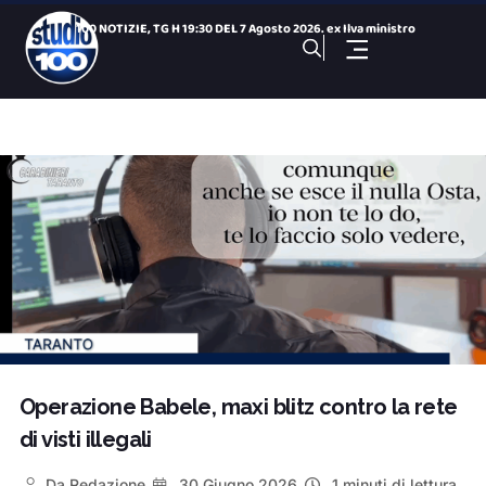
100 NOTIZIE, TG H 19:30 DEL 7 Agosto 2026. ex Ilva ministro
Minaccia di buttarsi da un dirupo delle cave di Fantiano: sa
Al via le iscrizioni per il corso ITS Cuccovillo a Taranto
Chiusura area a caldo: il ministro Urso annuncia ricorso in
Giochi del Mediterraneo: Conto alla Rovescia, puntata del 7
100 NOTIZIE, TG SPORTIVO DEL 7 Agosto 2026. Eccellenza, ecco
Festival del Cabaret, presentata la 30ª edizione
100 NOTIZIE, TG H 14:00 DEL 7 Agosto 2026. ex Ilva ministro
Incidente all’ex Ilva : operaio gravemente ferito all&
100 Sport Weekend, puntata del 7 agosto
Operazione Babele, maxi blitz contro la rete
di visti illegali
Da
Redazione
30 Giugno 2026
1 minuti di lettura