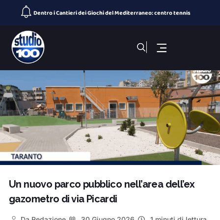
Dentro i Cantieri dei Giochi del Mediterraneo: centro tennis
Cominciano le operazioni di spegnimento dell’area a ca
Arsenale, ripristinato il guasto ma Uil Fp chiede un confron
Taranto 2026, arriva Romantika: si completa il Villaggio Med
100 NOTIZIE, TG SPORTIVO DEL 5 Agosto 2026. SS Taranto primo
Giochi del Mediterraneo: Conto alla Rovescia, puntata del 5
100 NOTIZIE, TG H 14:00 DEL 5 Agosto 2026. ex Ilva incontro
100 NOTIZIE, TG H 19:30 DEL 4 Agosto 2026. ex Ilva incontro
Porta Napoli, ristorante sushi in fiamme
100 NOTIZIE, TG H 19:30 DEL 5 Agosto 2026. ex Ilva incontro
Un nuovo parco pubblico nell’area dell’ex
gazometro di via Picardi
Da
Redazione
30 Giugno 2026
1 minuti di lettura