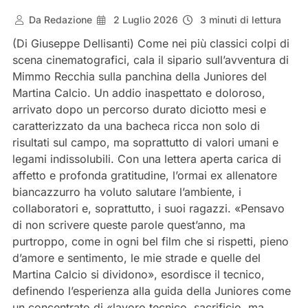
Da
Redazione
2 Luglio 2026
3 minuti di lettura
(Di Giuseppe Dellisanti) Come nei più classici colpi di
scena cinematografici, cala il sipario sull’avventura di
Mimmo Recchia sulla panchina della Juniores del
Martina Calcio. Un addio inaspettato e doloroso,
arrivato dopo un percorso durato diciotto mesi e
caratterizzato da una bacheca ricca non solo di
risultati sul campo, ma soprattutto di valori umani e
legami indissolubili. Con una lettera aperta carica di
affetto e profonda gratitudine, l’ormai ex allenatore
biancazzurro ha voluto salutare l’ambiente, i
collaboratori e, soprattutto, i suoi ragazzi. «Pensavo
di non scrivere queste parole quest’anno, ma
purtroppo, come in ogni bel film che si rispetti, pieno
d’amore e sentimento, le mie strade e quelle del
Martina Calcio si dividono», esordisce il tecnico,
definendo l’esperienza alla guida della Juniores come
un concentrato di «lavoro tecnico, sacrificio, ma