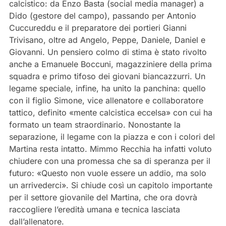
calcistico: da Enzo Basta (social media manager) a
Dido (gestore del campo), passando per Antonio
Cuccureddu e il preparatore dei portieri Gianni
Trivisano, oltre ad Angelo, Peppe, Daniele, Daniel e
Giovanni. Un pensiero colmo di stima è stato rivolto
anche a Emanuele Boccuni, magazziniere della prima
squadra e primo tifoso dei giovani biancazzurri. Un
legame speciale, infine, ha unito la panchina: quello
con il figlio Simone, vice allenatore e collaboratore
tattico, definito «mente calcistica eccelsa» con cui ha
formato un team straordinario. Nonostante la
separazione, il legame con la piazza e con i colori del
Martina resta intatto. Mimmo Recchia ha infatti voluto
chiudere con una promessa che sa di speranza per il
futuro: «Questo non vuole essere un addio, ma solo
un arrivederci». Si chiude così un capitolo importante
per il settore giovanile del Martina, che ora dovrà
raccogliere l’eredità umana e tecnica lasciata
dall’allenatore.