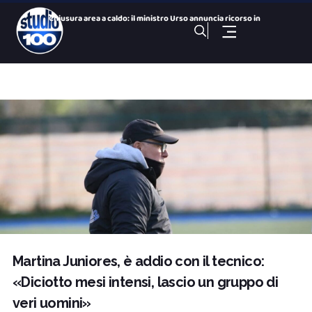
Chiusura area a caldo: il ministro Urso annuncia ricorso in
Giochi del Mediterraneo: Conto alla Rovescia, puntata del 7
100 NOTIZIE, TG SPORTIVO DEL 7 Agosto 2026. Eccellenza, ecco
Festival del Cabaret, presentata la 30ª edizione
100 NOTIZIE, TG H 14:00 DEL 7 Agosto 2026. ex Ilva ministro
Incidente all’ex Ilva : operaio gravemente ferito all&
100 NOTIZIE, TG H 19:30 DEL 6 Agosto 2026. ex Ilva, ultimi c
Rettifica del Liceo Battaglini: “Le dichiarazioni diff
Eolico offshore, Renexia punta su Taranto: investimento da 1
Al via le iscrizioni per il corso ITS Cuccovillo a Taranto
Martina Juniores, è addio con il tecnico:
«Diciotto mesi intensi, lascio un gruppo di
veri uomini»