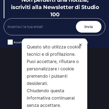
iscriviti alla Newsletter di Studio
100
Accetto le condizioni generali e la politica di riservatezza
✕
Questo sito utilizza cookie
Alternative:
tecnici e di profilazione.
Puoi accettare, rifiutare o
personalizzare i cookie
premendo i pulsanti
desiderati.
Chiudendo questa
informativa continuerai
CHI SIAMO
senza accettare.