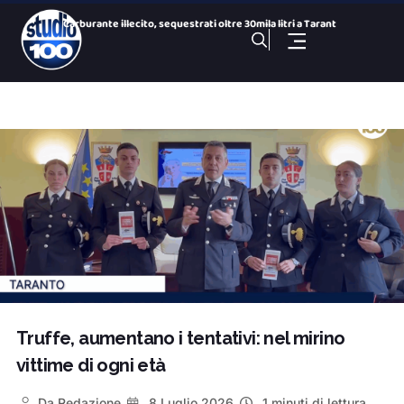
Carburante illecito, sequestrati oltre 30mila litri a Tarant
100 Storie: il meglio. Don Pino Calamo, Kassoum Kone, Andrea
Giochi del Mediterraneo: Conto alla Rovescia, puntata del 10
“Jazz That You Can Sea”, il vino incontra il jazz sul ma
Festival del Cabaret, “Around Martina” anticipa il trent
100 NOTIZIE, TG SPORTIVO DEL 10 Agosto 2026. SS Taranto e ca
100 NOTIZIE, TG H 14:00 DEL 10 Agosto 2026. Ex Ilva, consegn
Morti sul lavoro, Taranto è la terza provincia italiana per
Consegnato il nuovo stadio “Renzino Paradiso” a
100 NOTIZIE, TG H 19:30 DEL 10 Agosto 2026. Ex Ilva, consegn
Truffe, aumentano i tentativi: nel mirino
vittime di ogni età
Da
Redazione
8 Luglio 2026
1 minuti di lettura