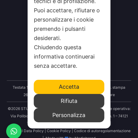
tecnici e di profilazione.
Puoi accettare, rifiutare o
personalizzare i cookie
premendo i pulsanti
desiderati.
CHI SIAMO
Chiudendo questa
CONTATTI
informativa continuerai
FEEDRSS
senza accettare.
SEGNALA A STUDIO100
Accetta
Testata 100 Notizie: Registrazione Tribunale Taranto reg. stampa
2625/2024 del 12.09.2024 Indipendenza S.r.l. Editore
Rifiuta
©2026 STUDIO100 – Società Cooperativa 100 Media | Sede operativa:
Personalizza
Via Polibio 89 – 74121 Taranto | Sede legale: Via Abruzzo n. 1 – 74121
Taranto | P.IVA: 03414830731 | REA: TA-251456 |
Personal Data Policy
|
Cookie Policy
|
Codice di autoregolamentazione