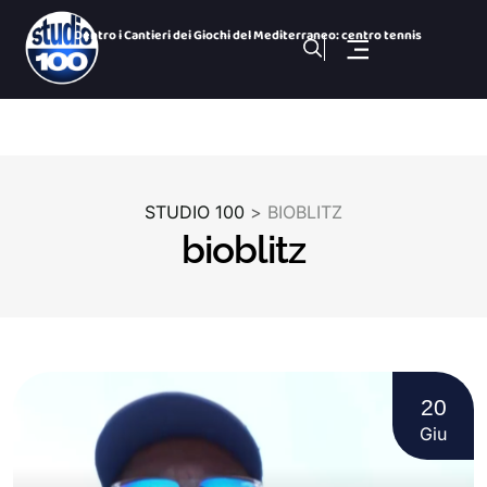
Dentro i Cantieri dei Giochi del Mediterraneo: centro tennis
Cominciano le operazioni di spegnimento dell’area a ca
Arsenale, ripristinato il guasto ma Uil Fp chiede un confron
Taranto 2026, arriva Romantika: si completa il Villaggio Med
100 NOTIZIE, TG SPORTIVO DEL 5 Agosto 2026. SS Taranto primo
Giochi del Mediterraneo: Conto alla Rovescia, puntata del 5
STUDIO 100
>
BIOBLITZ
100 NOTIZIE, TG H 14:00 DEL 5 Agosto 2026. ex Ilva incontro
bioblitz
100 NOTIZIE, TG H 19:30 DEL 4 Agosto 2026. ex Ilva incontro
Porta Napoli, ristorante sushi in fiamme
100 NOTIZIE, TG H 19:30 DEL 5 Agosto 2026. ex Ilva incontro
20
Giu