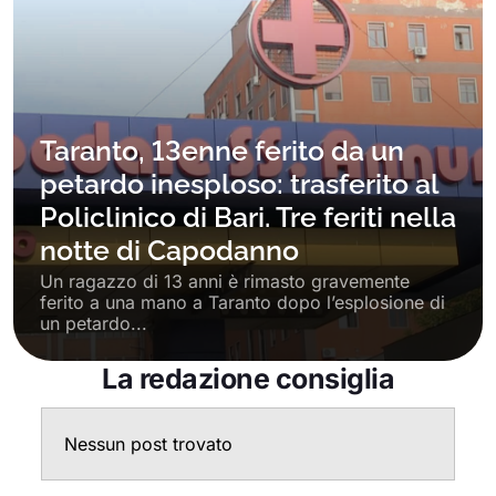
Taranto, 13enne ferito da un
petardo inesploso: trasferito al
Policlinico di Bari. Tre feriti nella
notte di Capodanno
Un ragazzo di 13 anni è rimasto gravemente
ferito a una mano a Taranto dopo l’esplosione di
un petardo...
La redazione consiglia
Nessun post trovato