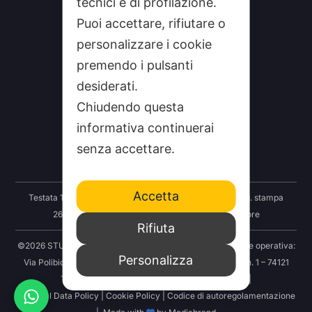
tecnici e di profilazione.
Puoi accettare, rifiutare o
personalizzare i cookie
premendo i pulsanti
desiderati.
CHI SIAMO
Chiudendo questa
CONTATTI
informativa continuerai
FEEDRSS
senza accettare.
SEGNALA A STUDIO100
Accetta
Testata 100 Notizie: Registrazione Tribunale Taranto reg. stampa
2625/2024 del 12.09.2024 Indipendenza S.r.l. Editore
Rifiuta
©2026 STUDIO100 – Società Cooperativa 100 Media | Sede operativa:
Personalizza
Via Polibio 89 – 74121 Taranto | Sede legale: Via Abruzzo n. 1 – 74121
Taranto | P.IVA: 03414830731 | REA: TA-251456 |
Personal Data Policy
|
Cookie Policy
|
Codice di autoregolamentazione