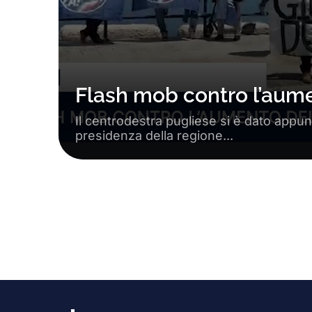
Flash mob contro l’aume
Il centrodestra pugliese si è dato appu
presidenza della regione...