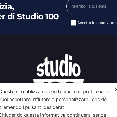
zia,
er di Studio 100
Accetto le condizioni g
Alternative:
Questo sito utilizza cookie tecnici e di profilazione.
Puoi accettare, rifiutare o personalizzare i cookie
premendo i pulsanti desiderati.
Chiudendo questa informativa continuerai senza