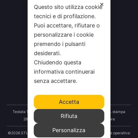
✕
Questo sito utilizza cookie
tecnici e di profilazione.
Puoi accettare, rifiutare o
personalizzare i cookie
premendo i pulsanti
desiderati.
Chiudendo questa
CHI SIAMO
informativa continuerai
CONTATTI
senza accettare.
FEEDRSS
SEGNALA A STUDIO100
Accetta
Testata 100 Notizie: Registrazione Tribunale Taranto reg. stampa
Rifiuta
2625/2024 del 12.09.2024 Indipendenza S.r.l. Editore
Personalizza
©2026 STUDIO100 – Società Cooperativa 100 Media | Sede operativa: