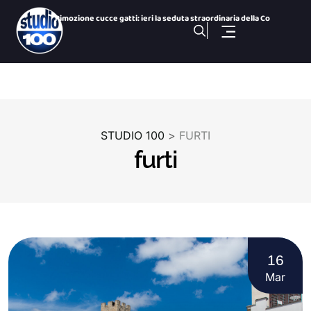
Rimozione cucce gatti: ieri la seduta straordinaria della Co
Colonie feline : parla il presidente della Commissione Ambie
San Paolo Dolphin Refuge, via libera al centro per i cetacei
26 Nazioni, una città: le bandiere dei Giochi nelle vie del
Gezziamoci, cinque serate e cinque sold out: si chiude la pr
100 NOTIZIE, TG SPORTIVO DELL’ 8 Agosto 2026. Taranto,
STUDIO 100
>
FURTI
100 NOTIZIE, TG H 14:00 DELL’ 8 Agosto 2026. Via Ligur
furti
100 Sport Weekend, puntata del 7 agosto
100 NOTIZIE, TG H 19:30 DEL 7 Agosto 2026. ex Ilva ministro
100 NOTIZIE, TG H 19:30 DELL’ 8 Agosto 2026. Via Ligur
16
Mar