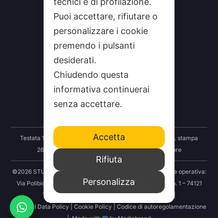
tecnici e di profilazione.
Puoi accettare, rifiutare o
personalizzare i cookie
premendo i pulsanti
desiderati.
CHI SIAMO
Chiudendo questa
CONTATTI
informativa continuerai
FEEDRSS
senza accettare.
SEGNALA A STUDIO100
Accetta
Testata 100 Notizie: Registrazione Tribunale Taranto reg. stampa
2625/2024 del 12.09.2024 Indipendenza S.r.l. Editore
Rifiuta
©2026 STUDIO100 – Società Cooperativa 100 Media | Sede operativa:
Personalizza
Via Polibio 89 – 74121 Taranto | Sede legale: Via Abruzzo n. 1 – 74121
Taranto | P.IVA: 03414830731 | REA: TA-251456 |
Personal Data Policy
|
Cookie Policy
|
Codice di autoregolamentazione