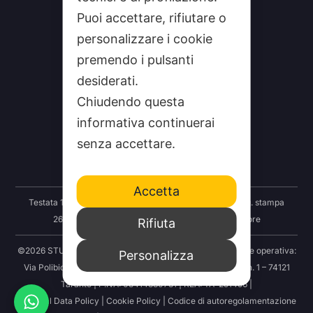
Puoi accettare, rifiutare o
personalizzare i cookie
premendo i pulsanti
desiderati.
CHI SIAMO
Chiudendo questa
CONTATTI
informativa continuerai
senza accettare.
FEEDRSS
SEGNALA A STUDIO100
Accetta
Testata 100 Notizie: Registrazione Tribunale Taranto reg. stampa
2625/2024 del 12.09.2024 Indipendenza S.r.l. Editore
Rifiuta
©2026 STUDIO100 – Società Cooperativa 100 Media | Sede operativa:
Personalizza
Via Polibio 89 – 74121 Taranto | Sede legale: Via Abruzzo n. 1 – 74121
Taranto | P.IVA: 03414830731 | REA: TA-251456 |
Personal Data Policy
|
Cookie Policy
|
Codice di autoregolamentazione