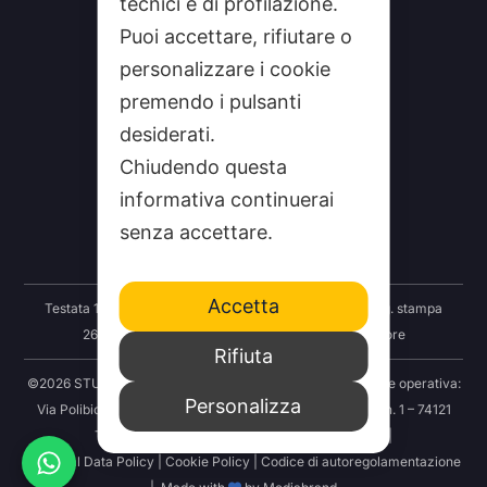
tecnici e di profilazione.
Puoi accettare, rifiutare o
personalizzare i cookie
premendo i pulsanti
desiderati.
CHI SIAMO
Chiudendo questa
CONTATTI
informativa continuerai
FEEDRSS
senza accettare.
SEGNALA A STUDIO100
Accetta
Testata 100 Notizie: Registrazione Tribunale Taranto reg. stampa
2625/2024 del 12.09.2024 Indipendenza S.r.l. Editore
Rifiuta
©2026 STUDIO100 – Società Cooperativa 100 Media | Sede operativa:
Personalizza
Via Polibio 89 – 74121 Taranto | Sede legale: Via Abruzzo n. 1 – 74121
Taranto | P.IVA: 03414830731 | REA: TA-251456 |
Personal Data Policy
|
Cookie Policy
|
Codice di autoregolamentazione