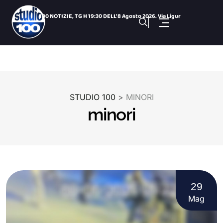
100 NOTIZIE, TG H 19:30 DELL’ 8 Agosto 2026. Via Ligur
Rimozione cucce gatti: ieri la seduta straordinaria della Co
Colonie feline : parla il presidente della Commissione Ambie
San Paolo Dolphin Refuge, via libera al centro per i cetacei
26 Nazioni, una città: le bandiere dei Giochi nelle vie del
Gezziamoci, cinque serate e cinque sold out: si chiude la pr
STUDIO 100
>
MINORI
100 NOTIZIE, TG SPORTIVO DELL’ 8 Agosto 2026. Taranto,
minori
100 NOTIZIE, TG H 14:00 DELL’ 8 Agosto 2026. Via Ligur
100 Sport Weekend, puntata del 7 agosto
Manduria, ancora un blitz sulle spiagge: via ombrelloni e se
29
Mag