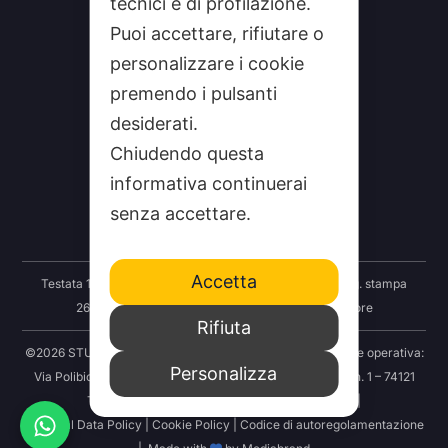
tecnici e di profilazione.
Puoi accettare, rifiutare o
personalizzare i cookie
premendo i pulsanti
desiderati.
CHI SIAMO
Chiudendo questa
CONTATTI
informativa continuerai
FEEDRSS
senza accettare.
SEGNALA A STUDIO100
Accetta
Testata 100 Notizie: Registrazione Tribunale Taranto reg. stampa
2625/2024 del 12.09.2024 Indipendenza S.r.l. Editore
Rifiuta
©2026 STUDIO100 – Società Cooperativa 100 Media | Sede operativa:
Personalizza
Via Polibio 89 – 74121 Taranto | Sede legale: Via Abruzzo n. 1 – 74121
Taranto | P.IVA: 03414830731 | REA: TA-251456 |
Personal Data Policy
|
Cookie Policy
|
Codice di autoregolamentazione