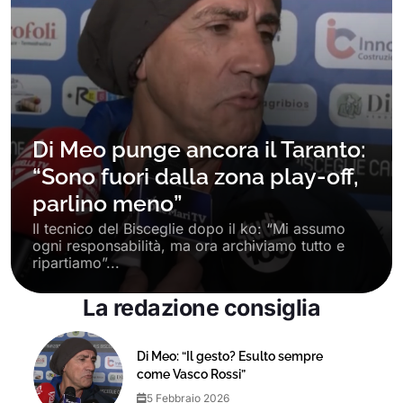
Di Meo punge ancora il Taranto:
“Sono fuori dalla zona play-off,
parlino meno”
Il tecnico del Bisceglie dopo il ko: “Mi assumo
ogni responsabilità, ma ora archiviamo tutto e
ripartiamo”...
La redazione consiglia
Di Meo: “Il gesto? Esulto sempre
come Vasco Rossi”
5 Febbraio 2026