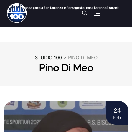
Manca poco a San Lorenzo e Ferragosto, cosa faranno i tarant
Blitz sulle spiagge di Manduria: sequestrati ombrelloni e at
Antiquariato in Valle d’Itria: un quarto di secolo di
Ex Ilva, ecco la soluzione italiana per salvare lo stabilime
Taranto, educatore ai domiciliari: accusato di violenza sess
Andrea a Decaro: “Perché tieni aperto il mostro?&#822
STUDIO 100
>
PINO DI MEO
100 NOTIZIE, TG SPORTIVO DEL 9 Agosto 2026. Taranto calcio,
Pino Di Meo
100 NOTIZIE, TG H 14:00 DEL 9 Agosto 2026. Ex Ilva, blitz su
Manduria, ancora un blitz sulle spiagge: via ombrelloni e se
Taranto, al rientro resta il nodo allenamenti: ipotesi Caros
24
Feb