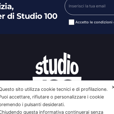
zia,
er di Studio 100
Accetto le condizioni g
Alternative:
Questo sito utilizza cookie tecnici e di profilazione.
Puoi accettare, rifiutare o personalizzare i cookie
premendo i pulsanti desiderati.
Chiudendo questa informativa continuerai senza