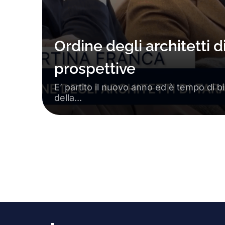
Ordine degli architetti d
prospettive
E’ partito il nuovo anno ed è tempo di bi
della...