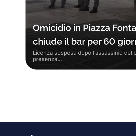
Omicidio in Piazza Fonta
chiude il bar per 60 gior
​Licenza sospesa dopo l’assassinio del ci
presenza...