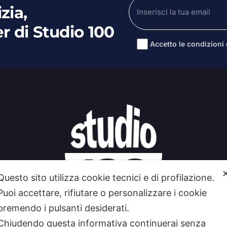
zia,
er di Studio 100
Accetto le condizioni g
Alternative:
Questo sito utilizza cookie tecnici e di profilazione.
Puoi accettare, rifiutare o personalizzare i cookie
premendo i pulsanti desiderati.
Chiudendo questa informativa continuerai senza