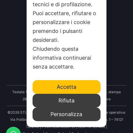
tecnici e di profilazione.
Puoi accettare, rifiutare o
personalizzare i cookie
premendo i pulsanti
desiderati.
CHI SIAMO
Chiudendo questa
informativa continuerai
CONTATTI
senza accettare.
FEEDRSS
SEGNALA A STUDIO100
Accetta
Testata 100 Notizie: Registrazione Tribunale Taranto reg. stampa
2625/2024 del 12.09.2024 Indipendenza S.r.l. Editore
Rifiuta
©2026 STUDIO100 – Società Cooperativa 100 Media | Sede operativa:
Personalizza
Via Polibio 89 – 74121 Taranto | Sede legale: Via Abruzzo n. 1 – 74121
Taranto | P.IVA: 03414830731 | REA: TA-251456 |