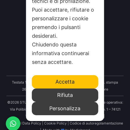
tecnici e di profilazione.
Puoi accettare, rifiutare o
personalizzare i cookie
premendo i pulsanti
desiderati.
CHI SIAMO
Chiudendo questa
CONTATTI
informativa continuerai
FEEDRSS
senza accettare.
SEGNALA A STUDIO100
Accetta
Testata 100 Notizie: Registrazione Tribunale Taranto reg. stampa
2625/2024 del 12.09.2024 Indipendenza S.r.l. Editore
Rifiuta
©2026 STUDIO100 – Società Cooperativa 100 Media | Sede operativa:
Personalizza
Via Polibio 89 – 74121 Taranto | Sede legale: Via Abruzzo n. 1 – 74121
Taranto | P.IVA: 03414830731 | REA: TA-251456 |
Personal Data Policy
|
Cookie Policy
|
Codice di autoregolamentazione