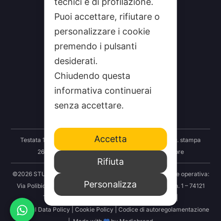
tecnici e di profilazione.
Puoi accettare, rifiutare o
personalizzare i cookie
premendo i pulsanti
desiderati.
CHI SIAMO
Chiudendo questa
CONTATTI
informativa continuerai
FEEDRSS
senza accettare.
SEGNALA A STUDIO100
Accetta
Testata 100 Notizie: Registrazione Tribunale Taranto reg. stampa
2625/2024 del 12.09.2024 Indipendenza S.r.l. Editore
Rifiuta
©2026 STUDIO100 – Società Cooperativa 100 Media | Sede operativa:
Personalizza
Via Polibio 89 – 74121 Taranto | Sede legale: Via Abruzzo n. 1 – 74121
Taranto | P.IVA: 03414830731 | REA: TA-251456 |
Personal Data Policy
|
Cookie Policy
|
Codice di autoregolamentazione