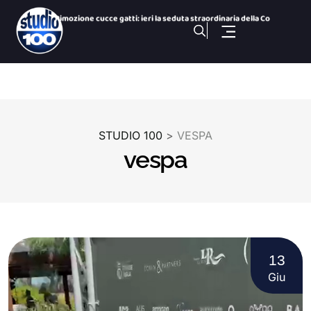
Rimozione cucce gatti: ieri la seduta straordinaria della Co
Colonie feline : parla il presidente della Commissione Ambie
San Paolo Dolphin Refuge, via libera al centro per i cetacei
26 Nazioni, una città: le bandiere dei Giochi nelle vie del
Gezziamoci, cinque serate e cinque sold out: si chiude la pr
100 NOTIZIE, TG SPORTIVO DELL’ 8 Agosto 2026. Taranto,
STUDIO 100
>
VESPA
100 NOTIZIE, TG H 14:00 DELL’ 8 Agosto 2026. Via Ligur
vespa
100 Sport Weekend, puntata del 7 agosto
100 NOTIZIE, TG H 19:30 DEL 7 Agosto 2026. ex Ilva ministro
100 NOTIZIE, TG H 19:30 DELL’ 8 Agosto 2026. Via Ligur
13
Giu