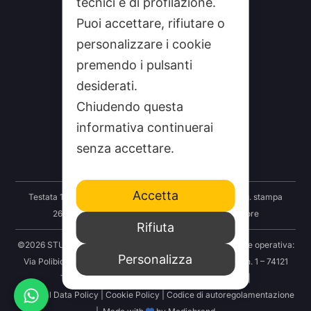
tecnici e di profilazione.
Puoi accettare, rifiutare o
personalizzare i cookie
premendo i pulsanti
desiderati.
CHI SIAMO
Chiudendo questa
CONTATTI
informativa continuerai
FEEDRSS
senza accettare.
SEGNALA A STUDIO100
Accetta
Testata 100 Notizie: Registrazione Tribunale Taranto reg. stampa
2625/2024 del 12.09.2024 Indipendenza S.r.l. Editore
Rifiuta
©2026 STUDIO100 – Società Cooperativa 100 Media | Sede operativa:
Personalizza
Via Polibio 89 – 74121 Taranto | Sede legale: Via Abruzzo n. 1 – 74121
Taranto | P.IVA: 03414830731 | REA: TA-251456 |
Personal Data Policy
|
Cookie Policy
|
Codice di autoregolamentazione