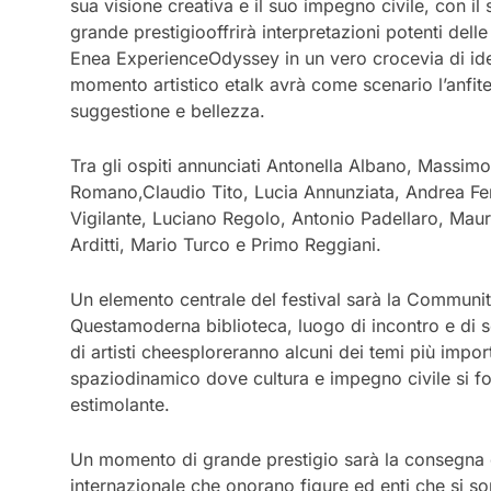
sua visione creativa e il suo impegno civile, con il
grande
prestigio
offrirà
interpretazioni
potenti dell
Enea Experience
Odyssey in un vero crocevia di ide
momento
artistico
e
talk
avrà
come
scenario
l’anfit
suggestione
e
bellezza
.
Tra
gli
ospiti
annunciati
Antonella
Albano,
Massimo
Romano,
Claudio
Tito,
Lucia
Annunziata,
Andrea
Fe
Vigilante,
Luciano
Regolo, Antonio
Padellaro, Maur
Arditti, Mario
Turco
e
Primo
Reggiani.
Un
elemento
centrale
del
festival
sarà
la
Communit
Questa
moderna
biblioteca, luogo di incontro
e di 
di
artisti che
esploreranno
alcuni
dei
temi
più
import
spazio
dinamico
dove
cultura
e
impegno
civile
si
f
e
stimolante.
Un
momento
di
grande
prestigio
sarà
la
consegna
internazionale che onorano figure ed enti che si son