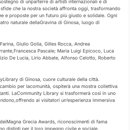
 sostegno di
un
parterre
di
artisti
internazionali
e
di
e sfide che la nostra società affronta oggi, trasformando
e e proposte per un futuro più giusto e solidale.
Ogni
eatro
naturale
della
Gravina
di Ginosa,
luogo
di
Farina,
Giulio
Golia,
Gilles
Rocca,
Andrea
rrante,
Francesca
Pascale;
Maria
Luigi
Epicoco,
Luca
izio De Lucia, Lirio Abbate, Alfonso Celotto, Roberto
y
Library
di
Ginosa,
cuore
culturale
della città.
scambio per
la
comunità, ospiterà
una
mostra
collettiva
anti.
La
Community
Library
si
trasformerà
così
in
uno
ondono,
offrendo
ai
visitatori
un’esperienza
immersiva
dei
Magna
Grecia
Awards
,
riconoscimenti di fama
o distinti
per
il
loro
impegno
civile
e sociale.