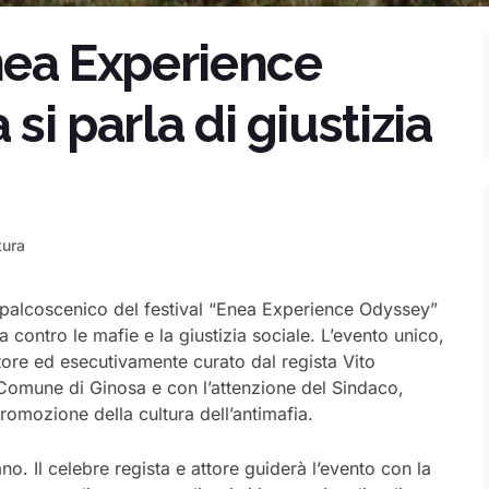
Enea Experience
si parla di giustizia
tura
l palcoscenico del
festival
“Enea Experience Odyssey”
ta
contro le mafie e la giustizia sociale. L’evento unico,
tore
ed esecutivamente curato dal regista Vito
Comune
di
Ginosa
e
con
l’attenzione
del
Sindaco
,
romozione della cultura
dell’antimafia.
ano
. Il celebre regista e attore
guiderà l’evento con la