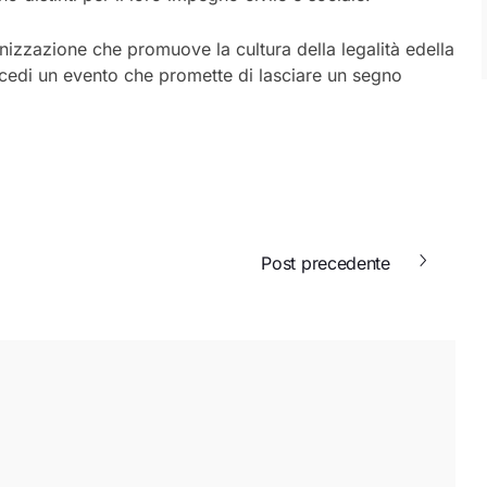
nizzazione
che
promuove
la
cultura
della
legalità
e
della
ice
di
un
evento
che
promette
di
lasciare
un
segno
Post precedente