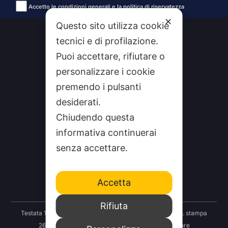
Accetto le condizioni generali e la politica di riservatezza
Alternative:
✕
Questo sito utilizza cookie
tecnici e di profilazione.
Puoi accettare, rifiutare o
personalizzare i cookie
premendo i pulsanti
desiderati.
Chiudendo questa
informativa continuerai
CHI SIAMO
senza accettare.
CONTATTI
FEEDRSS
Accetta
SEGNALA A STUDIO100
Rifiuta
Testata 100 Notizie: Registrazione Tribunale Taranto reg. stampa
2625/2024 del 12.09.2024 Indipendenza S.r.l. Editore