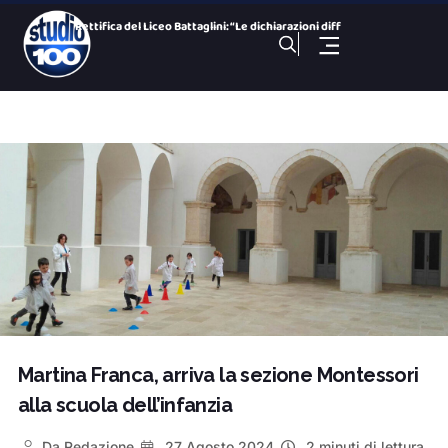
Rettifica del Liceo Battaglini: “Le dichiarazioni diff
Eolico offshore, Renexia punta su Taranto: investimento da 1
57enne trovato senza vita in casa: indagini sulle cause
Viabilità, scattano le modifiche in vista dei Giochi del Me
Via Pentite, 17 – Racconti di Partecipazione: puntata
Gli ultimi 100 di mln euro di prestito, poi stop agli aiuti
Diga del Pappadai, collaudo all’ultima fase: superato l’
Da Dalla al jazz: il trio Servillo-Girotto-Mangalavite conqu
100 NOTIZIE, TG H 19:30 DEL 6 Agosto 2026. ex Ilva, ultimi c
Martina Franca, arriva la sezione Montessori
alla scuola dell’infanzia
Da
Redazione
27 Agosto 2024
2 minuti di lettura