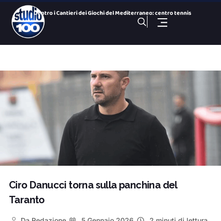
Dentro i Cantieri dei Giochi del Mediterraneo: centro tennis
Cominciano le operazioni di spegnimento dell’area a ca
Arsenale, ripristinato il guasto ma Uil Fp chiede un confron
Taranto 2026, arriva Romantika: si completa il Villaggio Med
100 NOTIZIE, TG SPORTIVO DEL 5 Agosto 2026. SS Taranto primo
Giochi del Mediterraneo: Conto alla Rovescia, puntata del 5
100 NOTIZIE, TG H 14:00 DEL 5 Agosto 2026. ex Ilva incontro
100 NOTIZIE, TG H 19:30 DEL 4 Agosto 2026. ex Ilva incontro
Porta Napoli, ristorante sushi in fiamme
100 NOTIZIE, TG H 19:30 DEL 5 Agosto 2026. ex Ilva incontro
Ciro Danucci torna sulla panchina del
Taranto
Da
Redazione
5 Gennaio 2026
2 minuti di lettura