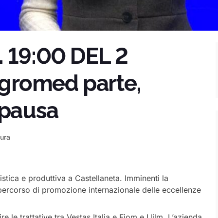
. 19:00 DEL 2
gromed parte,
 pausa
tura
istica e produttiva a Castellaneta. Imminenti la
 percorso di promozione internazionale delle eccellenze
 le trattative tra Vestas Italia e Fiom e Uilm. L’azienda