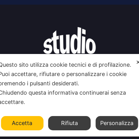
Questo sito utilizza cookie tecnici e di profilazione.
Puoi accettare, rifiutare o personalizzare i cookie
premendo i pulsanti desiderati.
Chiudendo questa informativa continuerai senza
accettare.
 SIAMO
CONTATTI
FEEDRSS
SEGNALA A STUDIO1
Accetta
Rifiuta
Personalizza
: Registrazione Tribunale Taranto reg. stampa 2625/2024 del 12.09.2024 Indipen