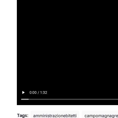
Tags:
amministrazionebitetti
campomagnagre