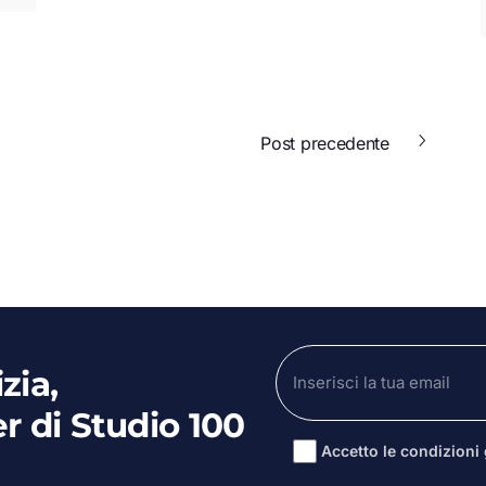
Post precedente
zia,
er di Studio 100
Accetto le condizioni g
Alternative: