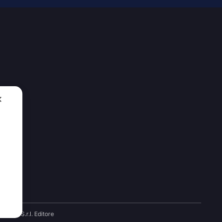
✕
00
denza S.r.l. Editore