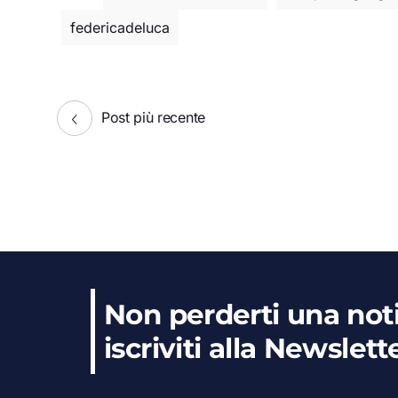
federicadeluca
Post più recente
Non perderti una noti
iscriviti alla Newslett