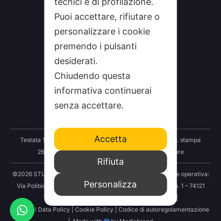
tecnici e di profilazione.
Puoi accettare, rifiutare o
personalizzare i cookie
premendo i pulsanti
desiderati.
CHI SIAMO
Chiudendo questa
CONTATTI
informativa continuerai
FEEDRSS
senza accettare.
SEGNALA A STUDIO100
Accetta
Testata 100 Notizie: Registrazione Tribunale Taranto reg. stampa
2625/2024 del 12.09.2024 Indipendenza S.r.l. Editore
Rifiuta
©2026 STUDIO100 – Società Cooperativa 100 Media | Sede operativa:
Personalizza
Via Polibio 89 – 74121 Taranto | Sede legale: Via Abruzzo n. 1 – 74121
Taranto | P.IVA: 03414830731 | REA: TA-251456 |
Personal Data Policy
|
Cookie Policy
|
Codice di autoregolamentazione