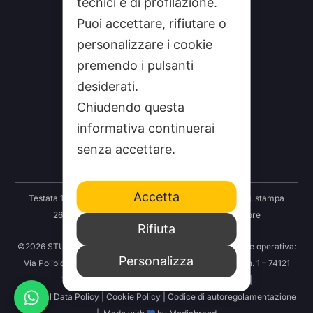
tecnici e di profilazione.
Puoi accettare, rifiutare o
personalizzare i cookie
premendo i pulsanti
desiderati.
CHI SIAMO
Chiudendo questa
CONTATTI
informativa continuerai
FEEDRSS
senza accettare.
SEGNALA A STUDIO100
Accetta
Testata 100 Notizie: Registrazione Tribunale Taranto reg. stampa
2625/2024 del 12.09.2024 Indipendenza S.r.l. Editore
Rifiuta
©2026 STUDIO100 – Società Cooperativa 100 Media | Sede operativa:
Personalizza
Via Polibio 89 – 74121 Taranto | Sede legale: Via Abruzzo n. 1 – 74121
Taranto | P.IVA: 03414830731 | REA: TA-251456 |
Personal Data Policy
|
Cookie Policy
|
Codice di autoregolamentazione