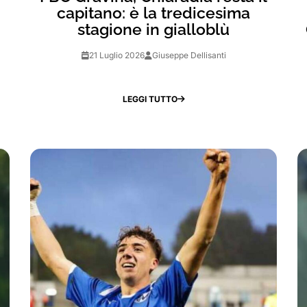
capitano: è la tredicesima
stagione in gialloblù
21 Luglio 2026
Giuseppe Dellisanti
LEGGI TUTTO