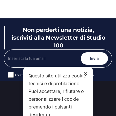
Non perderti una notizia,
iscriviti alla Newsletter di Studio
100
✕
Questo sito utilizza cookie
Accetto le condizioni generali e la politica di riservatezza
Alternative:
tecnici e di profilazione.
Puoi accettare, rifiutare o
personalizzare i cookie
premendo i pulsanti
desiderati.